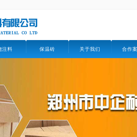
浇注料
保温砖
关于我们
合作