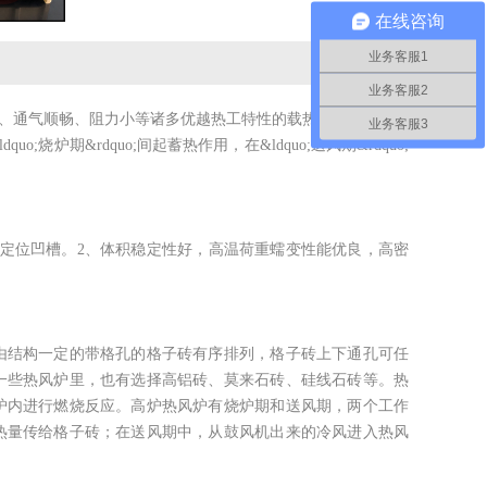
过对流热交换和辐射热交换，把冷风加热成热
在线咨询
风。
业务客服1
业务客服2
大、通气顺畅、阻力小等诸多优越热工特性的载热蓄热体。格子
业务客服3
期&rdquo;间起蓄热作用，在&ldquo;送风期&rdquo;
定位凹槽。2、体积稳定性好，高温荷重蠕变性能优良，高密
由结构一定的带格孔的格子砖有序排列，格子砖上下通孔可任
一些热风炉里，也有选择高铝砖、莫来石砖、硅线石砖等。热
炉内进行燃烧反应。高炉热风炉有烧炉期和送风期，两个工作
热量传给格子砖；在送风期中，从鼓风机出来的冷风进入热风