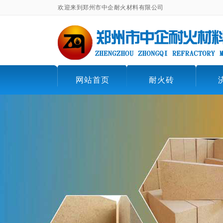
欢迎来到郑州市中企耐火材料有限公司
网站首页
耐火砖