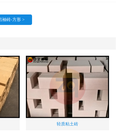
袖砖-方形 >
轻质粘土砖