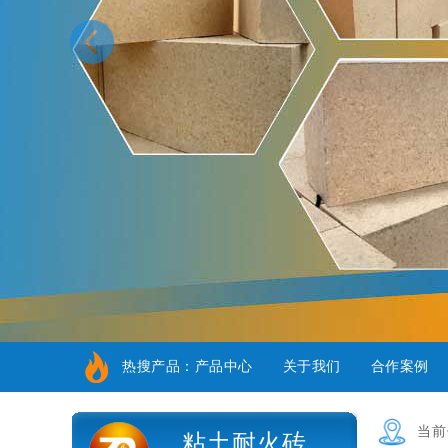
热搜产品：
产品中心
关于我们
合作案例
当前
粘土耐火砖