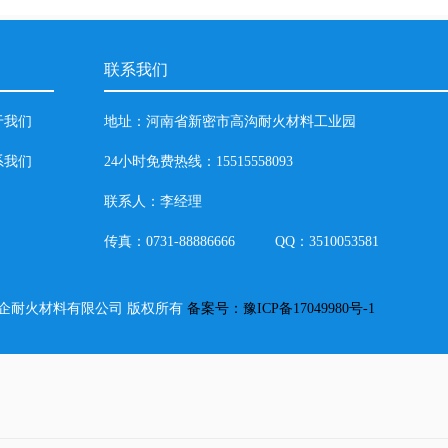
联系我们
于我们
地址：河南省新密市高沟耐火材料工业园
系我们
24小时免费热线：15515558093
联系人：李经理
传真：0731-88886666 QQ：3510053581
erved.郑州市中企耐火材料有限公司 版权所有
备案号：豫ICP备17049980号-1